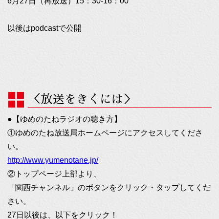
6月27日（再放送）15：30-16：00
以後はpodcastで公開
＜放送をきくには＞
●【ゆめのたねラジオの聴き方】
①ゆめのたね放送局ホームページにアクセスしてくださ
い。
http://www.yumenotane.jp/
②トップページ上部より、
「関西チャンネル」のボタンをクリック・タップしてくだ
さい。
27日以後は、以下をクリック！