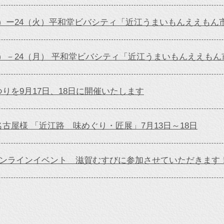
（水）ー24（火）平和堂ビバシティ「近江うまいもんええもん
りを9月17日、18日に開催いたします
古屋様 「近江路 味めぐり・匠展」7月13日～18日
オンラインイベント 滋賀むすびに参加させていただきます