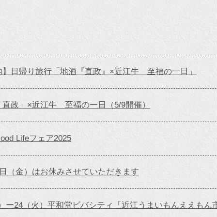
内】日帰り旅行「地酒『直政』×近江牛 至福の一日」
直政」×近江牛 至福の一日（5/9開催）
 Lifeフェア2025
7日（金）はお休みさせていただきます