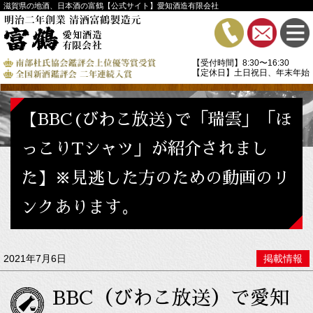
滋賀県の地酒、日本酒の富鶴【公式サイト】愛知酒造有限会社
【受付時間】8:30〜16:30
【定休日】土日祝日、年末年始
【BBC(びわこ放送)で「瑞雲」「ほ
っこりTシャツ」が紹介されまし
た】※見逃した方のための動画のリ
ンクあります。
2021年7月6日
掲載情報
BBC（びわこ放送）で愛知