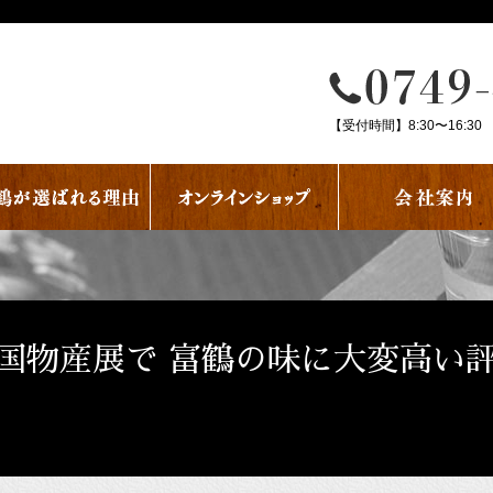
【受付時間】8:30〜16:30
国物産展で 富鶴の味に大変高い