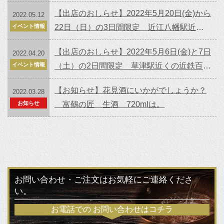
【出店のおしらせ】2022年5月20日(金)から
2022.05.12
イベント情報
22日（日）の3日間限定 近江八幡駅近く
のイオン近江八幡店 1階にて販売！
【出店のおしらせ】2022年5月6日(金)と7日
2022.04.20
イベント情報
（土）の2日間限定 草津駅近くの近鉄百貨
店 1階サービスコーナー近くでお会いしま
【お知らせ】花見酒にいかがでしょうか？
2022.03.28
す
お知らせ
富鶴の匠 生酒 720mlは。
お問い合わせ・ご注文はお気軽にご連絡くださ
い。
お電話での
お問い合わせはコチラ