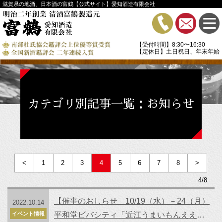
滋賀県の地酒、日本酒の富鶴【公式サイト】愛知酒造有限会社
【受付時間】8:30〜16:30
【定休日】土日祝日、年末年始
カテゴリ別記事一覧：お知らせ
<
1
2
3
4
5
6
7
8
>
4/8
【催事のおしらせ 10/19（水）－24（月）
2022.10.14
イベント情報
平和堂ビバシティ「近江うまいもんええも