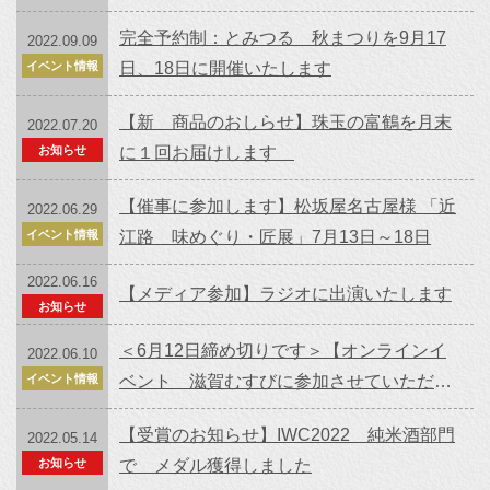
ん市」】お酒紹介 第一回目：竹林
完全予約制：とみつる 秋まつりを9月17
2022.09.09
イベント情報
日、18日に開催いたします
【新 商品のおしらせ】珠玉の富鶴を月末
2022.07.20
お知らせ
に１回お届けします
【催事に参加します】松坂屋名古屋様 「近
2022.06.29
イベント情報
江路 味めぐり・匠展」7月13日～18日
2022.06.16
【メディア参加】ラジオに出演いたします
お知らせ
＜6月12日締め切りです＞【オンラインイ
2022.06.10
イベント情報
ベント 滋賀むすびに参加させていただき
ます！】
【受賞のお知らせ】IWC2022 純米酒部門
2022.05.14
お知らせ
で メダル獲得しました